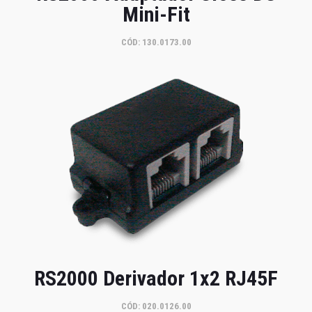
Mini-Fit
CÓD: 130.0173.00
RS2000 Derivador 1x2 RJ45F
CÓD: 020.0126.00