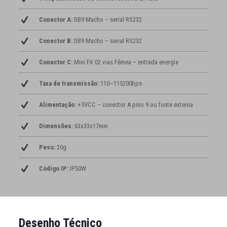
Conector A:
DB9 Macho – serial RS232
Conector B:
DB9 Macho – serial RS232
Conector C:
Mini Fit 02 vias Fêmea – entrada energia
Taxa de transmissão:
110~115200bps
Alimentação:
+5VCC – conector A pino 9 ou fonte externa
Dimensões:
63x33x17mm
Peso:
20g
Código IP:
IP50W
Desenho Técnico