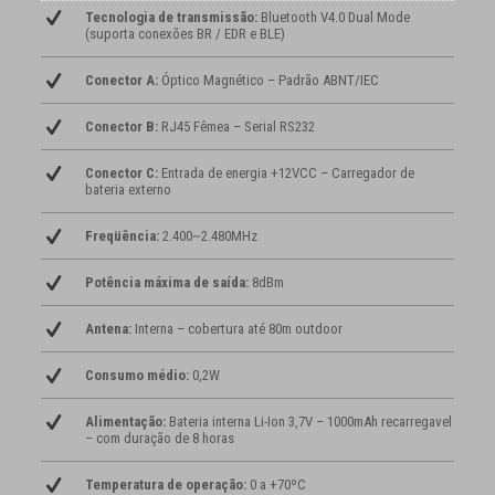
Tecnologia de transmissão:
Bluetooth V4.0 Dual Mode
(suporta conexões BR / EDR e BLE)
Conector A:
Óptico Magnético – Padrão ABNT/IEC
Conector B:
RJ45 Fêmea – Serial RS232
Conector C:
Entrada de energia +12VCC – Carregador de
bateria externo
Freqüência:
2.400~2.480MHz
Potência máxima de saída:
8dBm
Antena:
Interna – cobertura até 80m outdoor
Consumo médio:
0,2W
Alimentação:
Bateria interna Li-Ion 3,7V – 1000mAh recarregavel
– com duração de 8 horas
Temperatura de operação:
0 a +70ºC