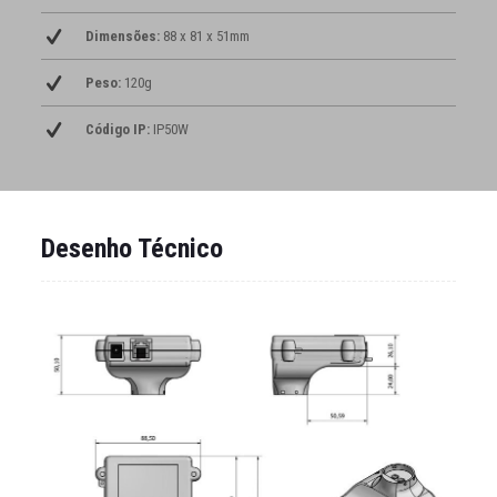
Dimensões:
88 x 81 x 51mm
Peso:
120g
Código IP:
IP50W
Desenho Técnico