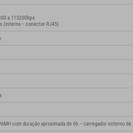
 300 a 115200bps
s (interna – conector RJ45)
o
a
 NiMH com duração aproximada de 6h – carregador externo de