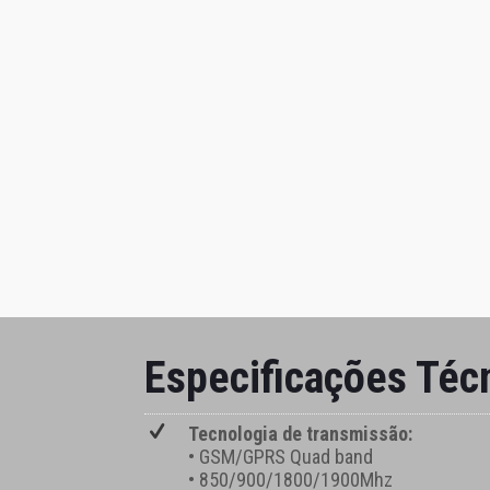
Especificações Téc
Tecnologia de transmissão:
• GSM/GPRS Quad band
• 850/900/1800/1900Mhz