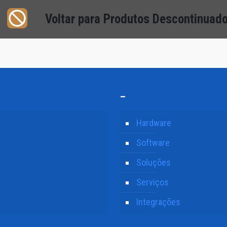
Voltar para Produtos Descontinuad
–
Hardware
Software
Soluções
Serviços
Integrações