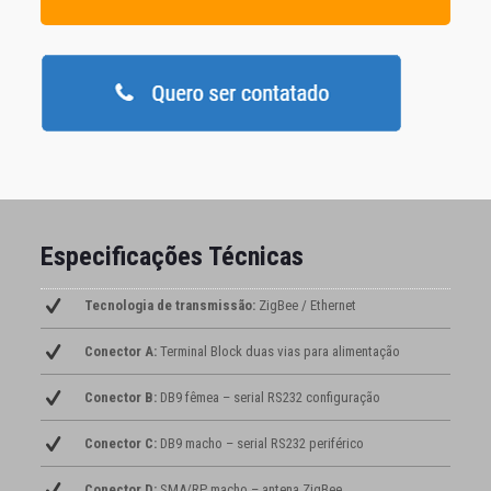
Especificações Técnicas
Tecnologia de transmissão:
ZigBee / Ethernet
Conector A:
Terminal Block duas vias para alimentação
Conector B:
DB9 fêmea – serial RS232 configuração
Conector C:
DB9 macho – serial RS232 periférico
Conector D:
SMA/RP macho – antena ZigBee