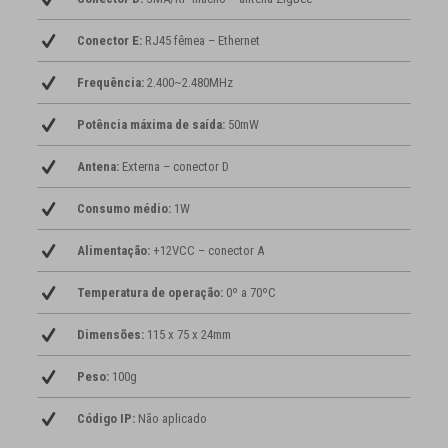
Conector E:
RJ45 fêmea – Ethernet
Frequência:
2.400~2.480MHz
Potência máxima de saída:
50mW
Antena:
Externa – conector D
Consumo médio:
1W
Alimentação:
+12VCC – conector A
Temperatura de operação:
0º a 70ºC
Dimensões:
115 x 75 x 24mm
Peso:
100g
Código IP:
Não aplicado