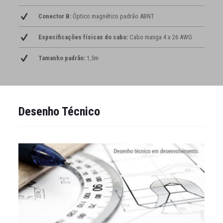
Conector B:
Óptico magnético padrão ABNT
Especificações físicas do cabo:
Cabo manga 4 x 26 AWG
Tamanho padrão:
1,5m
Desenho Técnico