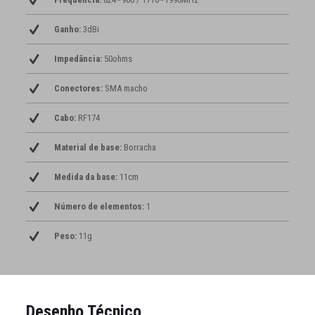
Ganho:
3dBi
Impedância:
50ohms
Conectores:
SMA macho
Cabo:
RF174
Material de base:
Borracha
Medida da base:
11cm
Número de elementos:
1
Peso:
11g
Desenho Técnico