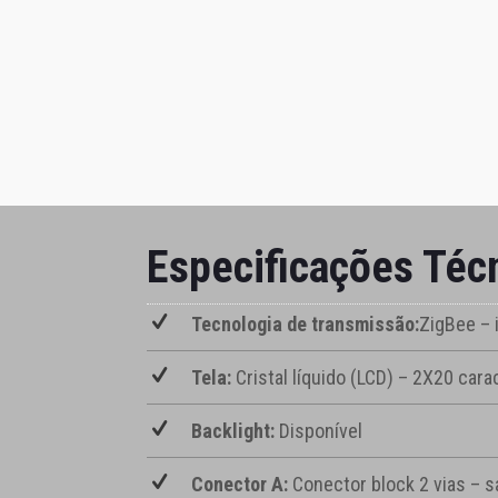
Especificações Téc
Tecnologia de transmissão:
ZigBee – 
Tela:
Cristal líquido (LCD) – 2X20 cara
Backlight:
Disponível
Conector A:
Conector block 2 vias – s