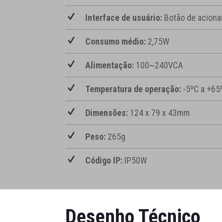
Interface de usuário:
Botão de aciona
Consumo médio:
2,75W
Alimentação:
100~240VCA
Temperatura de operação:
-5ºC a +65
Dimensões:
124 x 79 x 43mm
Peso:
265g
Código IP:
IP50W
Desenho Técnico