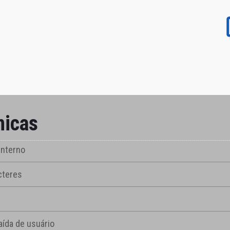
nicas
interno
cteres
aída de usuário