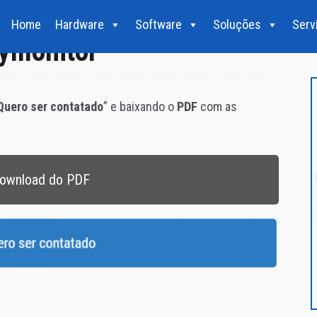
Home
Hardware
Software
Soluções
Serv
ymonitor
Quero ser contatado
” e baixando o
PDF
com as
ownload do PDF