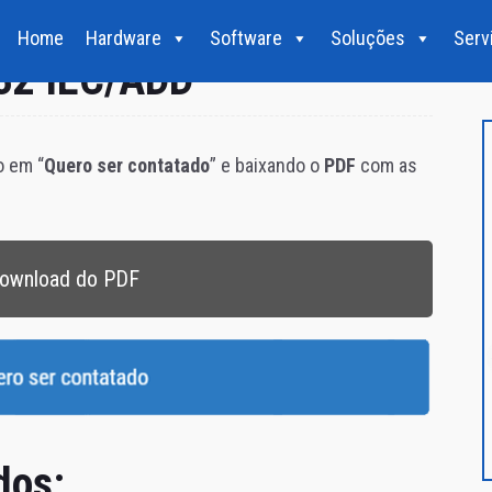
Home
Hardware
Software
Soluções
Serv
32 IEC/ADD
o em “
Quero ser contatado
” e baixando o
PDF
com as
ownload do PDF
dos: