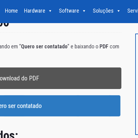
Home
Hardware
Software
Soluções
Serv
00
cando em “
Quero ser contatado
” e baixando o
PDF
com
ownload do PDF
dos: