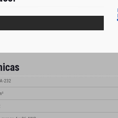
nicas
IA-232
m²
2