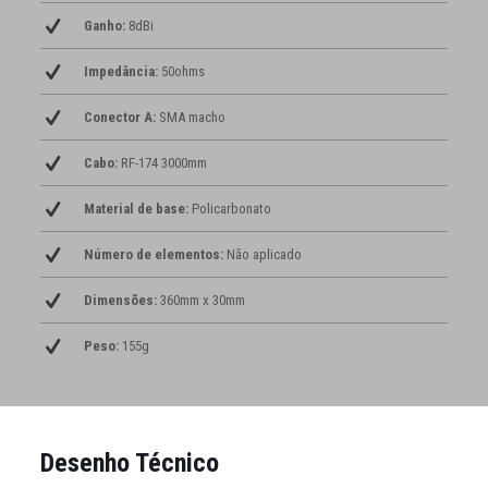
Ganho:
8dBi
Impedância:
50ohms
Conector A:
SMA macho
Cabo:
RF-174 3000mm
Material de base:
Policarbonato
Número de elementos:
Não aplicado
Dimensões:
360mm x 30mm
Peso:
155g
Desenho Técnico