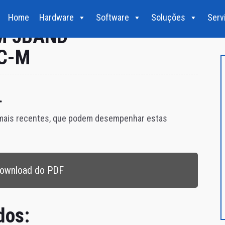
Home
Hardware
Software
Soluções
Serv
M 5BAND
NC-M
.
 mais recentes, que podem desempenhar estas
ownload do PDF
dos: