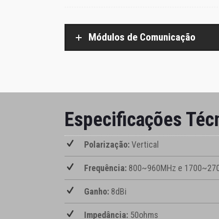
Módulos de Comunicação
Especificações Téc
Polarização:
Vertical
Frequência:
800~960MHz e 1700~27
Ganho:
8dBi
Impedância:
50ohms