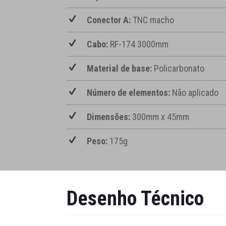
Conector A:
TNC macho
Cabo:
RF-174 3000mm
Material de base:
Policarbonato
Número de elementos:
Não aplicado
Dimensões:
300mm x 45mm
Peso:
175g
Desenho Técnico